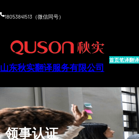
跳
至
18053841513（微信同号）
内
容
首页
笔译翻译
山东秋实翻译服务有限公司
领事认证