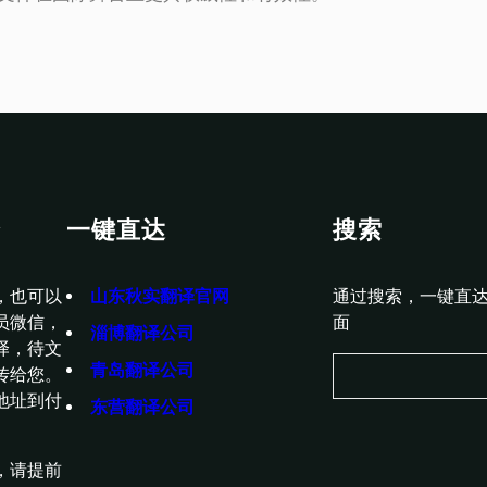
译
一键直达
搜索
，也可以
山东秋实翻译官网
通过搜索，一键直
员微信，
面
淄博翻译公司
译，待文
S
青岛翻译公司
传给您。
e
地址到付
东营翻译公司
a
r
c
，请提前