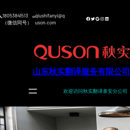
跳
至
18053841513
qiushifanyi@q
内
Facebook
Twitter
Google
Instagram
LinkedIn
（微信同号）
uson.com
容
山东秋实翻译服务有限公司
欢迎访问秋实翻译泰安分公司