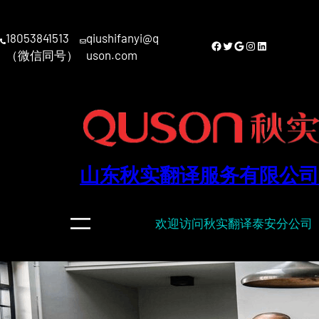
跳
至
18053841513
qiushifanyi@q
内
Facebook
Twitter
Google
Instagram
LinkedIn
（微信同号）
uson.com
容
山东秋实翻译服务有限公司
欢迎访问秋实翻译泰安分公司